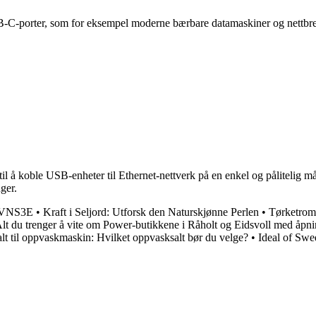
B-C-porter, som for eksempel moderne bærbare datamaskiner og nettbret
l å koble USB-enheter til Ethernet-nettverk på en enkel og pålitelig måte
ger.
50VNS3E
•
Kraft i Seljord: Utforsk den Naturskjønne Perlen
•
Tørketromm
lt du trenger å vite om Power-butikkene i Råholt og Eidsvoll med åpni
lt til oppvaskmaskin: Hvilket oppvasksalt bør du velge?
•
Ideal of Swe