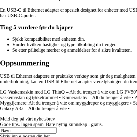
En USB-C til Ethernet adapter er spesielt designet for enheter med US
har USB-C-porter.
Ting å vurdere før du kjøper
Sjekk kompatibilitet med enheten din.
Vurder hvilken hastighet og type tilkobling du trenger.
Se etter pålitelige merker og anmeldelser for å sikre kvaliteten.
Oppsummering
USB til Ethernet adaptere er praktiske verktøy som gir deg muligheten ti
underholdning, kan en USB til Ethernet adapter være løsningen du tren
LG Vaskemaskin med LG ThinQ – Alt du trenger å vite om LG FV
vaskemaskin og tørketrommel
•
Kamerastativ – Alt du trenger å vite
•
A
Myggfjernere: Alt du trenger å vite om myggdreper og myggjagere
•
Sa
Galaxy A32 – Alt du trenger å vite
•
Meld deg på vårt nyhetsbrev
Gode ​​tips. Ingen spam. Bare nyttig kunnskap - gratis.
Skriv inn e-posten din her