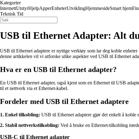
Kategorier
Internett
Utstyr
Hjelp
Apper
Enheter
Utvikling
Hjemmeside
Smart hjem
Fin
Teknisk Tid
USB til Ethernet Adapter: Alt du
USB til Ethernet adaptere er nyttige verktøy som lar deg koble enheter s
denne artikkelen vil vi utforske ulike aspekter ved USB til Ethernet ada
Hva er en USB til Ethernet adapter?
En USB til Ethernet adapter, også kjent som en Ethernet til USB adapter
til et nettverk via et Ethernet-kabel.
Fordeler med USB til Ethernet adaptere
1. Enkel tilkobling:
USB til Ethernet adaptere gjør det enkelt å koble e
2. Stabil nettverkstilkobling:
Ved å bruke en Ethernet-tilkobling isteden
USB-C til Ethernet adapter