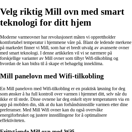
Velg riktig Mill ovn med smart
teknologi for ditt hjem
Moderne varmeovner har revolusjonert måten vi opprettholder
komfortabel temperatur i hjemmene våre på. Blant de ledende merkene
på markedet finner vi Mill, som har et bredt utvalg av avanserte ovner
med smart teknologi. I denne artikkelen vil vi se nærmere på
forskjellige varianter av Mill ovner som tilbyr Wifi-tilkobling og
hvordan de kan bidra til å skape et behagelig inneklima.
Mill panelovn med Wifi-tilkobling
En Mill panelovn med Wifi-tilkobling er en praktisk løsning for deg
som ønsker å ha full kontroll over varmen i hjemmet ditt, selv når du
ikke er til stede. Disse ovnene lar deg enkelt styre temperaturen via en
app på mobilen din, slik at du kan forhåndsinnstille varmen etter dine
preferanser. Med Mill Wifi ovner kan du også overvåke
energiforbruket og justere innstillingene for å optimalisere
effektiviteten.
Frittstående Mill ovn med Wifi