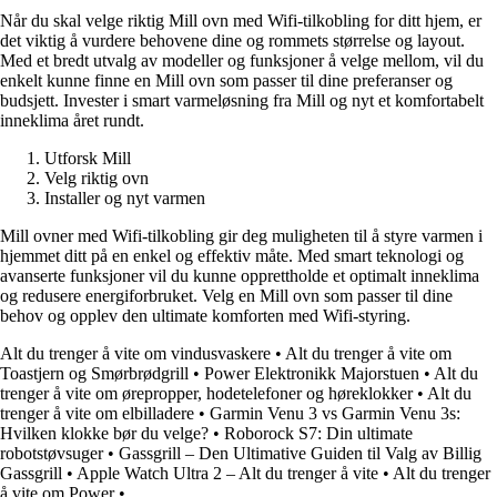
Når du skal velge riktig Mill ovn med Wifi-tilkobling for ditt hjem, er
det viktig å vurdere behovene dine og rommets størrelse og layout.
Med et bredt utvalg av modeller og funksjoner å velge mellom, vil du
enkelt kunne finne en Mill ovn som passer til dine preferanser og
budsjett. Invester i smart varmeløsning fra Mill og nyt et komfortabelt
inneklima året rundt.
Utforsk Mill
Velg riktig ovn
Installer og nyt varmen
Mill ovner med Wifi-tilkobling gir deg muligheten til å styre varmen i
hjemmet ditt på en enkel og effektiv måte. Med smart teknologi og
avanserte funksjoner vil du kunne opprettholde et optimalt inneklima
og redusere energiforbruket. Velg en Mill ovn som passer til dine
behov og opplev den ultimate komforten med Wifi-styring.
Alt du trenger å vite om vindusvaskere
•
Alt du trenger å vite om
Toastjern og Smørbrødgrill
•
Power Elektronikk Majorstuen
•
Alt du
trenger å vite om ørepropper, hodetelefoner og høreklokker
•
Alt du
trenger å vite om elbilladere
•
Garmin Venu 3 vs Garmin Venu 3s:
Hvilken klokke bør du velge?
•
Roborock S7: Din ultimate
robotstøvsuger
•
Gassgrill – Den Ultimative Guiden til Valg av Billig
Gassgrill
•
Apple Watch Ultra 2 – Alt du trenger å vite
•
Alt du trenger
å vite om Power
•