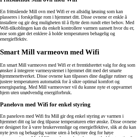
En frittstående Mill ovn med Wifi er en allsidig løsning som kan
plasseres i forskjellige rom i hjemmet ditt. Disse ovnene er enkle å
installere og gir deg muligheten til å flytte dem rundt etter behov. Med
Wifi-tilkoblingen kan du enkelt kontrollere varmen uansett hvor du er,
noe som gjør det enklere å holde temperaturen behagelig og
energieffektiv.
Smart Mill varmeovn med Wifi
En smart Mill varmeovn med Wifi er et fremtidsrettet valg for deg som
ønsker å integrere varmesystemet i hjemmet ditt med det smarte
hjemmenettverket. Disse ovnene kan tilpasses dine daglige rutiner og
justere temperaturen automatisk for å sikre optimal komfort og
energisparing. Med Mill varmeovner vil du kunne nyte et oppvarmet
hjem uten unødvendig energiforbruk.
Panelovn med Wifi for enkel styring
En panelovn med Wifi fra Mill gir deg enkel styring av varmen i
hjemmet ditt og lar deg tilpasse temperaturen etter ønske. Disse ovnene
er designet for å være brukervennlige og energieffektive, slik at du kan
nyte jevn og behagelig varme uten å bekymre deg for høye