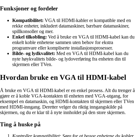
Funksjoner og fordeler
Kompatibilitet:
VGA til HDMI-kabler er kompatible med en
rekke enheter, inkludert datamaskiner, bærbare datamaskiner,
spillkonsoller og mer.
Enkel tilkobling:
Ved å bruke en VGA til HDMI-kabel kan du
enkelt koble enhetene sammen uten behov for ekstra
programvare eller kompliserte installasjonsprosesser.
Bilde- og lydkvalitet:
Med en VGA til HDMI-kabel kan du
nyte høykvalitets bilde- og lydoverføring fra enheten din til
skjermen eller TVen.
Hvordan bruke en VGA til HDMI-kabel
Å bruke en VGA til HDMI-kabel er en enkel prosess. Alt du trenger å
gjøre er å koble VGA-kontakten til enheten med VGA-utgang, for
eksempel en datamaskin, og HDMI-kontakten til skjermen eller TVen
med HDMI-inngang. Deretter velger du riktig inngangskilde på
skjermen, og du er klar til å nyte innholdet på den store skjermen.
Ting å huske på
Kontroller kompatibilitet: Sørg for at begge enhetene du kobler