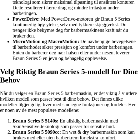
teknologi som sikrer maksimal tilpasning til ansiktets konturer.
Dette resulterer i færre drag og mindre irritasjon under
barberingen.
PowerDrive:
Med PowerDrive-motoren gir Braun 5 Series
kontinuerlig høy ytelse, selv med tykkere skjeggvekst. Du
trenger ikke bekymre deg for barbermaskinens kraft når du
bruker den.
MicroMotion og MacroMotion:
De uavhengige bevegelsene
til barberhodet sikrer presisjon og komfort under barberingen.
Enten du barberer deg nær halsen eller under nesen, leverer
Braun Series 5 en jevn og behagelig opplevelse.
Velg Riktig Braun Series 5-modell for Dine
Behov
Når du velger en Braun Series 5 barbermaskin, er det viktig å vurdere
hvilken modell som passer best til dine behov. Det finnes ulike
modeller tilgjengelig, hver med sine egne funksjoner og fordeler. Her
er noen av de mest populære modellene:
Braun Series 5 5140s:
En allsidig barbermaskin med
SkinSensitive-teknologi som passer for sensitiv hud.
Braun Series 5 5090cc:
En wet & dry barbermaskin som kan
brukes med eller uten barberkrem for ekstra komfort.