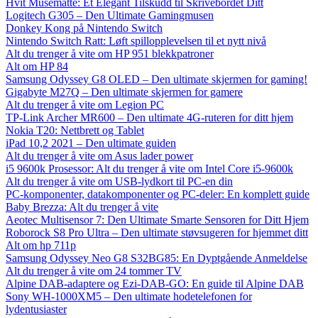
Hvit Musematte: Et Elegant Tilskudd til Skrivebordet Ditt
Logitech G305 – Den Ultimate Gamingmusen
Donkey Kong på Nintendo Switch
Nintendo Switch Ratt: Løft spillopplevelsen til et nytt nivå
Alt du trenger å vite om HP 951 blekkpatroner
Alt om HP 84
Samsung Odyssey G8 OLED – Den ultimate skjermen for gaming!
Gigabyte M27Q – Den ultimate skjermen for gamere
Alt du trenger å vite om Legion PC
TP-Link Archer MR600 – Den ultimate 4G-ruteren for ditt hjem
Nokia T20: Nettbrett og Tablet
iPad 10,2 2021 – Den ultimate guiden
Alt du trenger å vite om Asus lader power
i5 9600k Prosessor: Alt du trenger å vite om Intel Core i5-9600k
Alt du trenger å vite om USB-lydkort til PC-en din
PC-komponenter, datakomponenter og PC-deler: En komplett guide
Baby Brezza: Alt du trenger å vite
Aeotec Multisensor 7: Den Ultimate Smarte Sensoren for Ditt Hjem
Roborock S8 Pro Ultra – Den ultimate støvsugeren for hjemmet ditt
Alt om hp 711p
Samsung Odyssey Neo G8 S32BG85: En Dyptgående Anmeldelse
Alt du trenger å vite om 24 tommer TV
Alpine DAB-adaptere og Ezi-DAB-GO: En guide til Alpine DAB
Sony WH-1000XM5 – Den ultimate hodetelefonen for
lydentusiaster