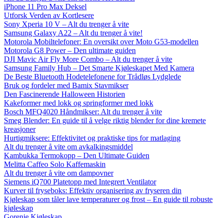
iPhone 11 Pro Max Deksel
Utforsk Verden av Kortlesere
Sony Xperia 10 V – Alt du trenger å vite
Samsung Galaxy A22 – Alt du trenger å vite!
Motorola Mobiltelefoner: En oversikt over Moto G53-modellen
Motorola G8 Power – Den ultimate guiden
DJI Mavic Air Fly More Combo – Alt du trenger å vite
Samsung Family Hub – Det Smarte Kjøleskapet Med Kamera
De Beste Bluetooth Hodetelefonene for Trådløs Lydglede
Bruk og fordeler med Bamix Stavmikser
Den Fascinerende Halloween Historien
Kakeformer med lokk og springformer med lokk
Bosch MFQ4020 Håndmikser: Alt du trenger å vite
Smeg Blender: En guide til å velge riktig blender for dine kremete
kreasjoner
Hurtigmiksere: Effektivitet og praktiske tips for matlaging
Alt du trenger å vite om avkalkingsmiddel
Kambukka Termokopp – Den Ultimate Guiden
Melitta Caffeo Solo Kaffemaskin
Alt du trenger å vite om dampovner
Siemens iQ700 Platetopp med Integrert Ventilator
Kurver til fryseboks: Effektiv organisering av fryseren din
Kjøleskap som tåler lave temperaturer og frost – En guide til robuste
kjøleskap
Gorenje Kjøleskap