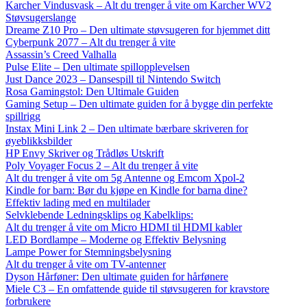
Karcher Vindusvask – Alt du trenger å vite om Karcher WV2
Støvsugerslange
Dreame Z10 Pro – Den ultimate støvsugeren for hjemmet ditt
Cyberpunk 2077 – Alt du trenger å vite
Assassin’s Creed Valhalla
Pulse Elite – Den ultimate spillopplevelsen
Just Dance 2023 – Dansespill til Nintendo Switch
Rosa Gamingstol: Den Ultimale Guiden
Gaming Setup – Den ultimate guiden for å bygge din perfekte
spillrigg
Instax Mini Link 2 – Den ultimate bærbare skriveren for
øyeblikksbilder
HP Envy Skriver og Trådløs Utskrift
Poly Voyager Focus 2 – Alt du trenger å vite
Alt du trenger å vite om 5g Antenne og Emcom Xpol-2
Kindle for barn: Bør du kjøpe en Kindle for barna dine?
Effektiv lading med en multilader
Selvklebende Ledningsklips og Kabelklips:
Alt du trenger å vite om Micro HDMI til HDMI kabler
LED Bordlampe – Moderne og Effektiv Belysning
Lampe Power for Stemningsbelysning
Alt du trenger å vite om TV-antenner
Dyson Hårføner: Den ultimate guiden for hårfønere
Miele C3 – En omfattende guide til støvsugeren for kravstore
forbrukere