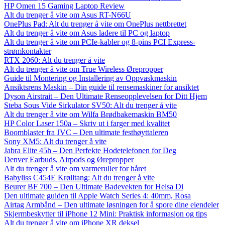
HP Omen 15 Gaming Laptop Review
Alt du trenger å vite om Asus RT-N66U
OnePlus Pad: Alt du trenger å vite om OnePlus nettbrettet
Alt du trenger å vite om Asus ladere til PC og laptop
Alt du trenger å vite om PCIe-kabler og 8-pins PCI Express-
strømkontakter
RTX 2060: Alt du trenger å vite
Alt du trenger å vite om True Wireless Ørepropper
Guide til Montering og Installering av Oppvaskmaskin
Ansiktsrens Maskin – Din guide til rensemaskiner for ansiktet
Dyson Airstrait – Den Ultimate Renseopplevelsen for Ditt Hjem
Steba Sous Vide Sirkulator SV50: Alt du trenger å vite
Alt du trenger å vite om Wilfa Brødbakemaskin BM50
HP Color Laser 150a – Skriv ut i farger med kvalitet
Boomblaster fra JVC – Den ultimate festhøyttaleren
Sony XM5: Alt du trenger å vite
Jabra Elite 45h – Den Perfekte Hodetelefonen for Deg
Denver Earbuds, Airpods og Ørepropper
Alt du trenger å vite om varmeruller for håret
Babyliss C454E Krølltang: Alt du trenger å vite
Beurer BF 700 – Den Ultimate Badevekten for Helsa Di
Den ultimate guiden til Apple Watch Series 4: 40mm, Rosa
Airtag Armbånd – Den ultimate løsningen for å spore dine eiendeler
Skjermbeskytter til iPhone 12 Mini: Praktisk informasjon og tips
Alt du trenger å vite om iPhone XR deksel