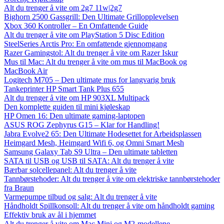
Alt du trenger å vite om 2g7 11w|2g7
Bighorn 2500 Gassgrill: Den Ultimate Grillopplevelsen
Xbox 360 Kontroller – En Omfattende Guide
Alt du trenger å vite om PlayStation 5 Disc Edition
SteelSeries Arctis Pro: En omfattende gjennomgang
Razer Gamingstol: Alt du trenger å vite om Razer Iskur
Mus til Mac: Alt du trenger å vite om mus til MacBook og
MacBook Air
Logitech M705 – Den ultimate mus for langvarig bruk
Tankeprinter HP Smart Tank Plus 655
Alt du trenger å vite om HP 903XL Multipack
Den komplette guiden til mini kjøleskap
HP Omen 16: Den ultimate gaming-laptopen
ASUS ROG Zephyrus G15 – Klar for Handling!
Jabra Evolve2 65: Den Ultimate Hodesettet for Arbeidsplassen
Heimgard Mesh, Heimgard Wifi 6, og Omni Smart Mesh
Samsung Galaxy Tab S9 Ultra – Den ultimate tabletten
SATA til USB og USB til SATA: Alt du trenger å vite
Bærbar solcellepanel: Alt du trenger å vite
Tannbørstehoder: Alt du trenger å vite om elektriske tannbørstehoder
fra Braun
Varmepumpe tilbud og salg: Alt du trenger å vite
Håndholdt Spillkonsoll: Alt du trenger å vite om håndholdt gaming
Effektiv bruk av ål i hjemmet
Alt du trenger å vite om Mac Mini og M2-modellene