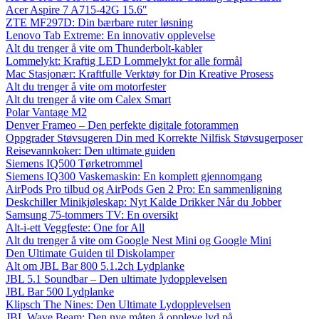
Acer Aspire 7 A715-42G 15.6″
ZTE MF297D: Din bærbare ruter løsning
Lenovo Tab Extreme: En innovativ opplevelse
Alt du trenger å vite om Thunderbolt-kabler
Lommelykt: Kraftig LED Lommelykt for alle formål
Mac Stasjonær: Kraftfulle Verktøy for Din Kreative Prosess
Alt du trenger å vite om motorfester
Alt du trenger å vite om Calex Smart
Polar Vantage M2
Denver Frameo – Den perfekte digitale fotorammen
Oppgrader Støvsugeren Din med Korrekte Nilfisk Støvsugerposer
Reisevannkoker: Den ultimate guiden
Siemens IQ500 Tørketrommel
Siemens IQ300 Vaskemaskin: En komplett gjennomgang
AirPods Pro tilbud og AirPods Gen 2 Pro: En sammenligning
Deskchiller Minikjøleskap: Nyt Kalde Drikker Når du Jobber
Samsung 75-tommers TV: En oversikt
Alt-i-ett Veggfeste: One for All
Alt du trenger å vite om Google Nest Mini og Google Mini
Den Ultimate Guiden til Diskolamper
Alt om JBL Bar 800 5.1.2ch Lydplanke
JBL 5.1 Soundbar – Den ultimate lydopplevelsen
JBL Bar 500 Lydplanke
Klipsch The Nines: Den Ultimate Lydopplevelsen
JBL Wave Beam: Den nye måten å oppleve lyd på