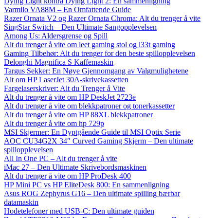
Dying Light kontra Dying Light 2: En sammenligning
Varmilo VA88M – En Omfattende Guide
Razer Ornata V2 og Razer Ornata Chroma: Alt du trenger å vite
SingStar Switch – Den Ultimate Sangopplevelsen
Among Us: Aldersgrense og Spill
Alt du trenger å vite om leet gaming stol og l33t gaming
Gaming Tilbehør: Alt du trenger for den beste spillopplevelsen
Delonghi Magnifica S Kaffemaskin
Targus Sekker: En Nøye Gjennomgang av Valgmulighetene
Alt om HP LaserJet 30A-skrivekassetten
Fargelaserskriver: Alt du Trenger å Vite
Alt du trenger å vite om HP DeskJet 2723e
Alt du trenger å vite om blekkpatroner og tonerkassetter
Alt du trenger å vite om HP 88XL blekkpatroner
Alt du trenger å vite om hp 729p
MSI Skjermer: En Dyptgående Guide til MSI Optix Serie
AOC CU34G2X 34″ Curved Gaming Skjerm – Den ultimate
spillopplevelsen
All In One PC – Alt du trenger å vite
iMac 27 – Den Ultimate Skrivebordsmaskinen
Alt du trenger å vite om HP ProDesk 400
HP Mini PC vs HP EliteDesk 800: En sammenligning
Asus ROG Zephyrus G16 – Den ultimate spilling bærbar
datamaskin
Hodetelefoner med USB-C: Den ultimate guiden