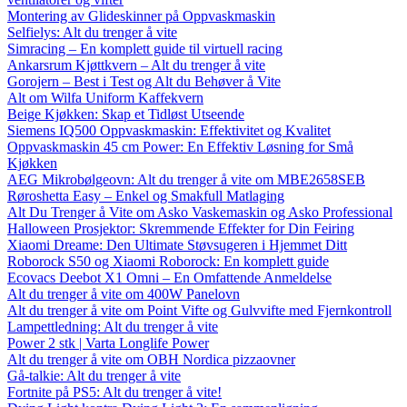
Montering av Glideskinner på Oppvaskmaskin
Selfielys: Alt du trenger å vite
Simracing – En komplett guide til virtuell racing
Ankarsrum Kjøttkvern – Alt du trenger å vite
Gorojern – Best i Test og Alt du Behøver å Vite
Alt om Wilfa Uniform Kaffekvern
Beige Kjøkken: Skap et Tidløst Utseende
Siemens IQ500 Oppvaskmaskin: Effektivitet og Kvalitet
Oppvaskmaskin 45 cm Power: En Effektiv Løsning for Små
Kjøkken
AEG Mikrobølgeovn: Alt du trenger å vite om MBE2658SEB
Røroshetta Easy – Enkel og Smakfull Matlaging
Alt Du Trenger å Vite om Asko Vaskemaskin og Asko Professional
Halloween Prosjektor: Skremmende Effekter for Din Feiring
Xiaomi Dreame: Den Ultimate Støvsugeren i Hjemmet Ditt
Roborock S50 og Xiaomi Roborock: En komplett guide
Ecovacs Deebot X1 Omni – En Omfattende Anmeldelse
Alt du trenger å vite om 400W Panelovn
Alt du trenger å vite om Point Vifte og Gulvvifte med Fjernkontroll
Lampettledning: Alt du trenger å vite
Power 2 stk | Varta Longlife Power
Alt du trenger å vite om OBH Nordica pizzaovner
Gå-talkie: Alt du trenger å vite
Fortnite på PS5: Alt du trenger å vite!