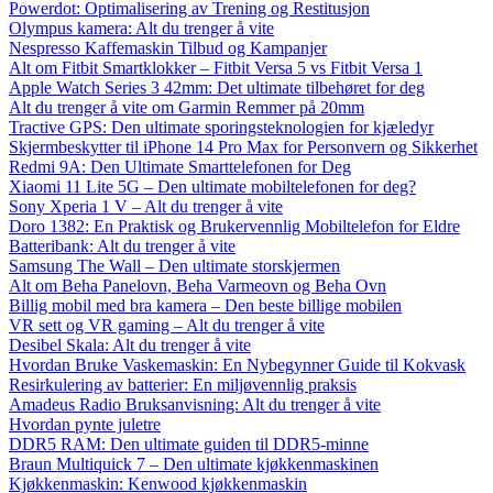
Powerdot: Optimalisering av Trening og Restitusjon
Olympus kamera: Alt du trenger å vite
Nespresso Kaffemaskin Tilbud og Kampanjer
Alt om Fitbit Smartklokker – Fitbit Versa 5 vs Fitbit Versa 1
Apple Watch Series 3 42mm: Det ultimate tilbehøret for deg
Alt du trenger å vite om Garmin Remmer på 20mm
Tractive GPS: Den ultimate sporingsteknologien for kjæledyr
Skjermbeskytter til iPhone 14 Pro Max for Personvern og Sikkerhet
Redmi 9A: Den Ultimate Smarttelefonen for Deg
Xiaomi 11 Lite 5G – Den ultimate mobiltelefonen for deg?
Sony Xperia 1 V – Alt du trenger å vite
Doro 1382: En Praktisk og Brukervennlig Mobiltelefon for Eldre
Batteribank: Alt du trenger å vite
Samsung The Wall – Den ultimate storskjermen
Alt om Beha Panelovn, Beha Varmeovn og Beha Ovn
Billig mobil med bra kamera – Den beste billige mobilen
VR sett og VR gaming – Alt du trenger å vite
Desibel Skala: Alt du trenger å vite
Hvordan Bruke Vaskemaskin: En Nybegynner Guide til Kokvask
Resirkulering av batterier: En miljøvennlig praksis
Amadeus Radio Bruksanvisning: Alt du trenger å vite
Hvordan pynte juletre
DDR5 RAM: Den ultimate guiden til DDR5-minne
Braun Multiquick 7 – Den ultimate kjøkkenmaskinen
Kjøkkenmaskin: Kenwood kjøkkenmaskin