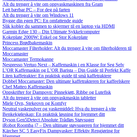
Alt du trenger å vite om oppvaskmaskinen fra Gram
Lett bærbar PC – For deg på farten
Alt du trenger å vite om Windows 11
Bygge din egen PC: En omfattende guide
Slik kobler du sammen to skjermer til en laptop via HDMI
Garmin Edge 130 – Din Ultimate Sykkelcomputer
Kokeplate 2000W: Enkel og Stor Kokeplate
Princess Brødbakemaskin
Moccamaster Filterholder: Alt du trenger å vite om filterholderen til
Moccamaster
Moccamaster Termokanne
Nespresso Vertuo Next – Kaffemaskin i en Klasse for Seg Selv
L’OR Kaffemaskin og L’OR Barista – Din Guide til Perfekt Kaffe
Liten kaffetrakter: En praktisk guide til små kaffetraktere
Dobbel Moccamaster: Den ultimate kaffetrakteren for kaffeelskere
Chef Matteo Kaffemaskin
Oppskrifter for Dampovn: Pinnekjøtt, Ribbe og Lutefisk
Alt du trenger å vite om oppvaskmaskin tabletter
Miele Ovn, Stekeovn og Komfyr
Neutral vaskepulver og vaskemiddel: Hva du trenger å vite
Benkekjøleskap: En praktisk løsning for hjemmet ditt
Dyson Gen5Detect Absolute Trådløs Støvsuger
iRobot Roomba j7 – Den ultimate støvsugeren for hjemmet ditt
Kärcher SC 5 EasyFix Dampvasker: Effektiv Rengjøring for
Hjemmet