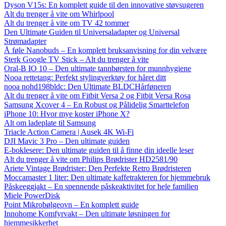
Dyson V15s: En komplett guide til den innovative støvsugeren
Alt du trenger å vite om Whirlpool
Alt du trenger å vite om TV 42 tommer
Den Ultimate Guiden til Universaladapter og Universal
Strømadapter
Å føle Nanobuds – En komplett bruksanvisning for din velvære
Sterk Google TV Stick – Alt du trenger å vite
Oral-B IO 10 – Den ultimate tannbørsten for munnhygiene
Nooa rettetang: Perfekt stylingverktøy for håret ditt
nooa nohd198bldc: Den Ultimate BLDCHårføneren
Alt du trenger å vite om Fitbit Versa 2 og Fitbit Versa Rosa
Samsung Xcover 4 – En Robust og Pålidelig Smarttelefon
iPhone 10: Hvor mye koster iPhone X?
Alt om ladeplate til Samsung
Triacle Action Camera | Ausek 4K Wi-Fi
DJI Mavic 3 Pro – Den ultimate guiden
E-boklesere: Den ultimate guiden til å finne din ideelle leser
Alt du trenger å vite om Philips Brødrister HD2581/90
Ariete Vintage Brødrister: Den Perfekte Retro Brødristeren
Moccamaster 1 liter: Den ultimate kaffetrakteren for hjemmebruk
Påskeeggjakt – En spennende påskeaktivitet for hele familien
Miele PowerDisk
Point Mikrobølgeovn – En komplett guide
Innohome Komfyrvakt – Den ultimate løsningen for
hjemmesikkerhet