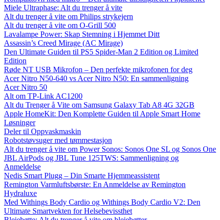
Miele Ultraphase: Alt du trenger å vite
Alt du trenger å vite om Philips strykejern
Alt du trenger å vite om O-Grill 500
Lavalampe Power: Skap Stemning i Hjemmet Ditt
Assassin’s Creed Mirage (AC Mirage)
Den Ultimate Guiden til PS5 Spider-Man 2 Edition og Limited
Edition
Røde NT USB Mikrofon – Den perfekte mikrofonen for deg
Acer Nitro N50-640 vs Acer Nitro N50: En sammenligning
Acer Nitro 50
Alt om TP-Link AC1200
Alt du Trenger å Vite om Samsung Galaxy Tab A8 4G 32GB
Apple HomeKit: Den Komplette Guiden til Apple Smart Home
Løsninger
Deler til Oppvaskmaskin
Robotstøvsuger med tømmestasjon
Alt du trenger å vite om Power Sonos: Sonos One SL og Sonos One
JBL AirPods og JBL Tune 125TWS: Sammenligning og
Anmeldelse
Nedis Smart Plugg – Din Smarte Hjemmeassistent
Remington Varmluftsbørste: En Anmeldelse av Remington
Hydraluxe
Med Withings Body Cardio og Withings Body Cardio V2: Den
Ultimate Smartvekten for Helsebevissthet
Bleiebøtte: Alt du trenger å vite om bleiebøtter