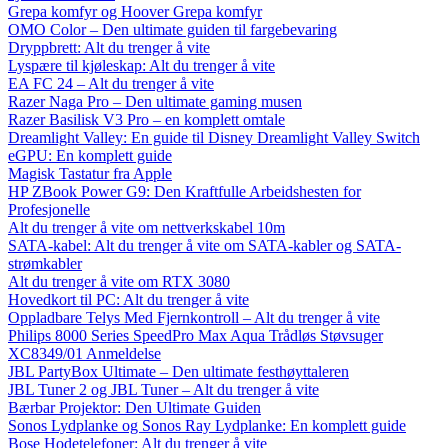
Grepa komfyr og Hoover Grepa komfyr
OMO Color – Den ultimate guiden til fargebevaring
Dryppbrett: Alt du trenger å vite
Lyspære til kjøleskap: Alt du trenger å vite
EA FC 24 – Alt du trenger å vite
Razer Naga Pro – Den ultimate gaming musen
Razer Basilisk V3 Pro – en komplett omtale
Dreamlight Valley: En guide til Disney Dreamlight Valley Switch
eGPU: En komplett guide
Magisk Tastatur fra Apple
HP ZBook Power G9: Den Kraftfulle Arbeidshesten for
Profesjonelle
Alt du trenger å vite om nettverkskabel 10m
SATA-kabel: Alt du trenger å vite om SATA-kabler og SATA-
strømkabler
Alt du trenger å vite om RTX 3080
Hovedkort til PC: Alt du trenger å vite
Oppladbare Telys Med Fjernkontroll – Alt du trenger å vite
Philips 8000 Series SpeedPro Max Aqua Trådløs Støvsuger
XC8349/01 Anmeldelse
JBL PartyBox Ultimate – Den ultimate festhøyttaleren
JBL Tuner 2 og JBL Tuner – Alt du trenger å vite
Bærbar Projektor: Den Ultimate Guiden
Sonos Lydplanke og Sonos Ray Lydplanke: En komplett guide
Bose Hodetelefoner: Alt du trenger å vite