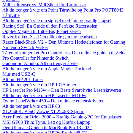
Mill Luftrenser vs. Mill Silent Pro Luftrenser
Alt du trenger å vite om Point Tårnvifte og Point Pro POFT8043
Tårnvifte
Alt du trenger å vite om støpsel med jord og vanlig støpsel
Racing Stol: En Guide til den Perfekte Racerstolen
Opplev Magien til Little Big Planet-serien
Razer Kraken X – Den ultimate gaming headseten
Razer BlackShark V2 – Den Ultimate Hodetelefonen for Gaming
Nintendo Switch Vesker
Tårer av kongeriket Pro Controller – Den ultimate guiden til Zelda
Pro Controller for Nintendo Switch
Ganondorf Amiibo: Alt du trenger å vite
Alt du trenger å vite om Apple Magic Trackpad
Mus med USB-C
Alt om HP 201 Toner
Alt du trenger å vite om HP 131A toner
HP LaserJet Pro M15w – Den Beste Svart-hvite Laserskriveren
Alt du trenger å vite om HP LaserJet M110w
Dymo LabelWriter 450 – Den ultimate etikettskriveren
Alt du trenger å vite om HP 83
XL2546K: BenQ Zowie XL2546K Skjerm
Acer Predator Orion 3000 – Kraftig Gaming-PC for Entusiaster
MSI GF63 Thin: Tynn, Lett og Krafrik Laptop
Den Ultimate Guiden til MacBook Pro 13 2022
Alt du trenger å vite om HP ProBook 445 G8