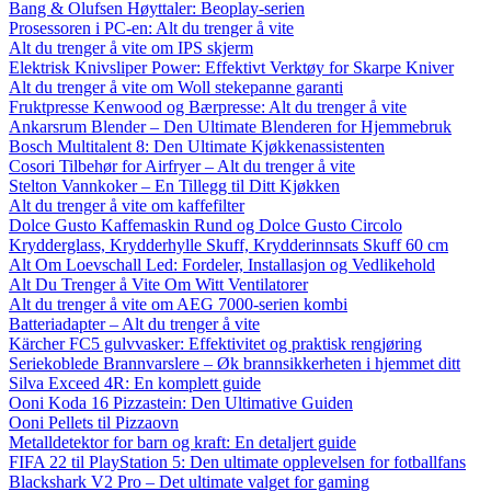
Bang & Olufsen Høyttaler: Beoplay-serien
Prosessoren i PC-en: Alt du trenger å vite
Alt du trenger å vite om IPS skjerm
Elektrisk Knivsliper Power: Effektivt Verktøy for Skarpe Kniver
Alt du trenger å vite om Woll stekepanne garanti
Fruktpresse Kenwood og Bærpresse: Alt du trenger å vite
Ankarsrum Blender – Den Ultimate Blenderen for Hjemmebruk
Bosch Multitalent 8: Den Ultimate Kjøkkenassistenten
Cosori Tilbehør for Airfryer – Alt du trenger å vite
Stelton Vannkoker – En Tillegg til Ditt Kjøkken
Alt du trenger å vite om kaffefilter
Dolce Gusto Kaffemaskin Rund og Dolce Gusto Circolo
Krydderglass, Krydderhylle Skuff, Krydderinnsats Skuff 60 cm
Alt Om Loevschall Led: Fordeler, Installasjon og Vedlikehold
Alt Du Trenger å Vite Om Witt Ventilatorer
Alt du trenger å vite om AEG 7000-serien kombi
Batteriadapter – Alt du trenger å vite
Kärcher FC5 gulvvasker: Effektivitet og praktisk rengjøring
Seriekoblede Brannvarslere – Øk brannsikkerheten i hjemmet ditt
Silva Exceed 4R: En komplett guide
Ooni Koda 16 Pizzastein: Den Ultimative Guiden
Ooni Pellets til Pizzaovn
Metalldetektor for barn og kraft: En detaljert guide
FIFA 22 til PlayStation 5: Den ultimate opplevelsen for fotballfans
Blackshark V2 Pro – Det ultimate valget for gaming