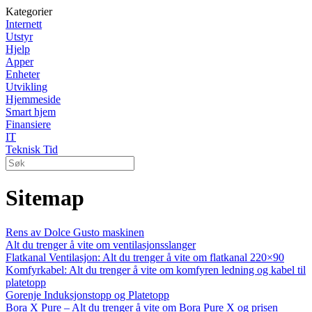
Kategorier
Internett
Utstyr
Hjelp
Apper
Enheter
Utvikling
Hjemmeside
Smart hjem
Finansiere
IT
Teknisk Tid
Sitemap
Rens av Dolce Gusto maskinen
Alt du trenger å vite om ventilasjonsslanger
Flatkanal Ventilasjon: Alt du trenger å vite om flatkanal 220×90
Komfyrkabel: Alt du trenger å vite om komfyren ledning og kabel til
platetopp
Gorenje Induksjonstopp og Platetopp
Bora X Pure – Alt du trenger å vite om Bora Pure X og prisen