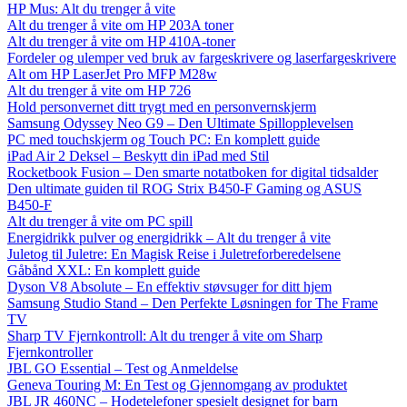
HP Mus: Alt du trenger å vite
Alt du trenger å vite om HP 203A toner
Alt du trenger å vite om HP 410A-toner
Fordeler og ulemper ved bruk av fargeskrivere og laserfargeskrivere
Alt om HP LaserJet Pro MFP M28w
Alt du trenger å vite om HP 726
Hold personvernet ditt trygt med en personvernskjerm
Samsung Odyssey Neo G9 – Den Ultimate Spillopplevelsen
PC med touchskjerm og Touch PC: En komplett guide
iPad Air 2 Deksel – Beskytt din iPad med Stil
Rocketbook Fusion – Den smarte notatboken for digital tidsalder
Den ultimate guiden til ROG Strix B450-F Gaming og ASUS
B450-F
Alt du trenger å vite om PC spill
Energidrikk pulver og energidrikk – Alt du trenger å vite
Juletog til Juletre: En Magisk Reise i Juletreforberedelsene
Gåbånd XXL: En komplett guide
Dyson V8 Absolute – En effektiv støvsuger for ditt hjem
Samsung Studio Stand – Den Perfekte Løsningen for The Frame
TV
Sharp TV Fjernkontroll: Alt du trenger å vite om Sharp
Fjernkontroller
JBL GO Essential – Test og Anmeldelse
Geneva Touring M: En Test og Gjennomgang av produktet
JBL JR 460NC – Hodetelefoner spesielt designet for barn