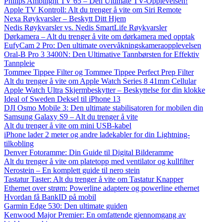
Philips Ambilight TV 65 – Den Ultimate TV-Opplevelsen!
Apple TV Kontroll: Alt du trenger å vite om Siri Remote
Nexa Røykvarsler – Beskytt Ditt Hjem
Nedis Røykvarsler vs. Nedis SmartLife Røykvarsler
Dørkamera – Alt du trenger å vite om dørkamera med opptak
EufyCam 2 Pro: Den ultimate overvåkningskameraopplevelsen
Oral-B Pro 3 3400N: Den Ultimative Tannbørsten for Effektiv
Tannpleie
Tommee Tippee Filter og Tommee Tippee Perfect Prep Filter
Alt du trenger å vite om Apple Watch Series 8 41mm Cellular
Apple Watch Ultra Skjermbeskytter – Beskyttelse for din klokke
Ideal of Sweden Deksel til iPhone 13
DJI Osmo Mobile 3: Den ultimate stabilisatoren for mobilen din
Samsung Galaxy S9 – Alt du trenger å vite
Alt du trenger å vite om mini USB-kabel
iPhone lader 2 meter og andre ladekabler for din Lightning-
tilkobling
Denver Fotoramme: Din Guide til Digital Bilderamme
Alt du trenger å vite om platetopp med ventilator og kullfilter
Nerostein – En komplett guide til nero stein
Tastatur Taster: Alt du trenger å vite om Tastatur Knapper
Ethernet over strøm: Powerline adaptere og powerline ethernet
Hvordan få BankID på mobil
Garmin Edge 530: Den ultimate guiden
Kenwood Major Premier: En omfattende gjennomgang av