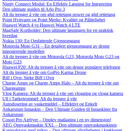
Nimly Connect Modul: En Effektiv Løsning for Integrering
Den ultimate guiden til Arlo Pro 3
Alt du trenger å vite om ghd rettetang power og ghd rettetang
Point Hvitvarer og Point Merke: Kvalitet og Pålitelighet
Huawei Watch 4 vs Huawei Watch 4 LTE
MagSafe Kortholder: Den ultimate løsningen for en praktisk
hverdag
Nokia 130: En Omfattende Gjennomgang
Motorola Moto G31 – En detaljert gjennomgang av denne
imponerende modellen
Alt du trenger å vite om Motorola G23, Motorola Moto G23 og
Moto G23
Huawei P20: Alt du trenger å vite om denne populære telefonen
Alt du trenger å vite om GoPro Karma Drone
Biff i Ovn: Steke Biff i Ovn
Charge Amps og Charge Amps Halo – Alt du trenger å vite om
Chargeamps
Vlog Kamera: Alt du trenger å vite om vlogging og vlogg kamera
Ull i Tørketrommel: Alt du trenger å vite
Autodosering av vaskemiddel – Effektivt og Enkelt
Ankarsrum Ismaskin – Den Ultimate Guiden til Ismaskiner fra
Ankarsrum
Cosori Pro Airfryer – Opplev matlaging i en ny dimensjon!
AEG Oppvaskmaskin XXL – Den ultimate oppvaskmaskinen
Kompaktovn med mikro – Den ultimate allsidigheten i kjøkkenet