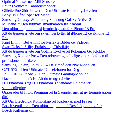
Optimal Ytelse med Mill Sensorer
Philips Sonicare Tannbørstehoder
Gillette ProGlide Power – Den Ultimate Barberingshøvelen
Babyliss Hårklipper for Menn
Samsung Galaxy Watch 2 og Samsung Galaxy Active 2
Mi Band 7: Den ultimate smartbanden fra Xiaomi
Den ultimate guiden til skjermbeskyttere for iPhone 15 Pro
Alt du trenger å vite om skjermbeskytter til iPhone 12 og iPhone 12
Pro
Ring Light – Belysning for Perfekte Bilder og Videoer
Svart Deksel: Stilig, Praktisk og Tidsriktig
Alt du trenger å vite om Gotcha Evolve og Pokemon Go Klokke
Samsung Xcover Pro – Den robuste og pålitelige smarttelefonen til
profesjonelle brukere
Samsung Galaxy A52s 5G – En Titt på den Nye Modellen
CAT S75 – Den Ultimate 5G-Telefonen for Deg
ASUS ROG Phone 7: Den Ultimate Gaming-Mobilen
Dacota Platinum A10: Alt du trenger å vite
DJI Phantom 3 og DJI Phantom 3 Standard: En detaljert
sammenligning
Oppgrader til Fitbit Premium og få 5 ganger mer ut av treningsappen
din!
Alt Om Electrolux Kombiskap og Kjøleskap med Fryser
Bosch ventilator – Den ultimate guiden til Bosch kjøkkenvifter
Bosch Kaffemaskin