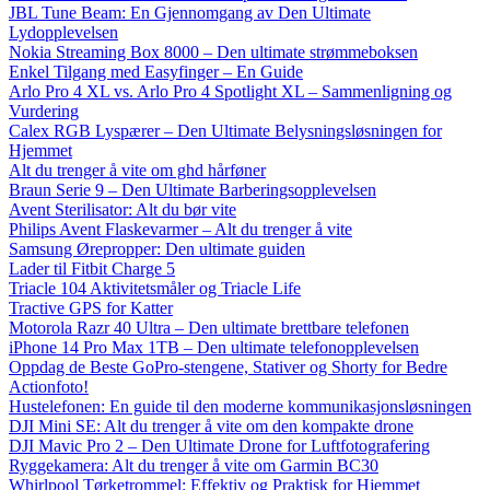
JBL Tune Beam: En Gjennomgang av Den Ultimate
Lydopplevelsen
Nokia Streaming Box 8000 – Den ultimate strømmeboksen
Enkel Tilgang med Easyfinger – En Guide
Arlo Pro 4 XL vs. Arlo Pro 4 Spotlight XL – Sammenligning og
Vurdering
Calex RGB Lyspærer – Den Ultimate Belysningsløsningen for
Hjemmet
Alt du trenger å vite om ghd hårføner
Braun Serie 9 – Den Ultimate Barberingsopplevelsen
Avent Sterilisator: Alt du bør vite
Philips Avent Flaskevarmer – Alt du trenger å vite
Samsung Ørepropper: Den ultimate guiden
Lader til Fitbit Charge 5
Triacle 104 Aktivitetsmåler og Triacle Life
Tractive GPS for Katter
Motorola Razr 40 Ultra – Den ultimate brettbare telefonen
iPhone 14 Pro Max 1TB – Den ultimate telefonopplevelsen
Oppdag de Beste GoPro-stengene, Stativer og Shorty for Bedre
Actionfoto!
Hustelefonen: En guide til den moderne kommunikasjonsløsningen
DJI Mini SE: Alt du trenger å vite om den kompakte drone
DJI Mavic Pro 2 – Den Ultimate Drone for Luftfotografering
Ryggekamera: Alt du trenger å vite om Garmin BC30
Whirlpool Tørketrommel: Effektiv og Praktisk for Hjemmet