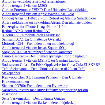
Alt for en vellykket reise med reisehårføner
Alt du trenger å vite om M365
Garmin Forerunner 735XT: Den Ultimative Løperklokken
Alt du trenger å vite om Apple Watch Rose Gold
Oppdag Amazfit T-Rex 2 – En Robust og Allsidig Smartklokke
Airtag nøkkelring og nøkkelring Airtag: Den ultimate guiden
Panzerglass for iPhone 11 og iPhone 11 Pro
Redmi 9AT: Xiaomi Redmi 9AT
Xiaomi 13: En mobiltelefon i særklasse
Samsung A72: En Omfattende Oversikt
Motorola G54 – Fremtiden innen mobilteknologi
Alt du trenger å vite om Instax Square SQ1
Sony A5100: Alt du trenger å vite om kameraet
Osmo Dashcam – Den ultimate løsningen for din kjøretur
Alt du trenger å vite om MSI PC og Gaming Laptop
Sodastream Cola – En Frisk Opplevelse for Coca Cola ELSKERE
Tefal Stekepanne – Den Ultimate Guiden til 28 cm Tefal
Stekepanner
Kenwood Chef XL Titanium Patissier – Den Ultimate
Kjøkkenmaskinen
Siemens IQ700: Fremtiden innen Hvitevarer
Vaskemaskinstativ med kurv: Effektiv organisering for din
vaskesone
Senz Vaskemaskin – Den Ultimate Guiden
Alt du trenger å vite om flaskeholdere til kjøleskap