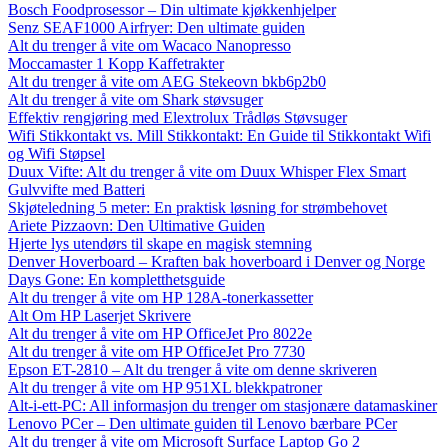
Bosch Foodprosessor – Din ultimate kjøkkenhjelper
Senz SEAF1000 Airfryer: Den ultimate guiden
Alt du trenger å vite om Wacaco Nanopresso
Moccamaster 1 Kopp Kaffetrakter
Alt du trenger å vite om AEG Stekeovn bkb6p2b0
Alt du trenger å vite om Shark støvsuger
Effektiv rengjøring med Elextrolux Trådløs Støvsuger
Wifi Stikkontakt vs. Mill Stikkontakt: En Guide til Stikkontakt Wifi
og Wifi Støpsel
Duux Vifte: Alt du trenger å vite om Duux Whisper Flex Smart
Gulvvifte med Batteri
Skjøteledning 5 meter: En praktisk løsning for strømbehovet
Ariete Pizzaovn: Den Ultimative Guiden
Hjerte lys utendørs til skape en magisk stemning
Denver Hoverboard – Kraften bak hoverboard i Denver og Norge
Days Gone: En kompletthetsguide
Alt du trenger å vite om HP 128A-tonerkassetter
Alt Om HP Laserjet Skrivere
Alt du trenger å vite om HP OfficeJet Pro 8022e
Alt du trenger å vite om HP OfficeJet Pro 7730
Epson ET-2810 – Alt du trenger å vite om denne skriveren
Alt du trenger å vite om HP 951XL blekkpatroner
Alt-i-ett-PC: All informasjon du trenger om stasjonære datamaskiner
Lenovo PCer – Den ultimate guiden til Lenovo bærbare PCer
Alt du trenger å vite om Microsoft Surface Laptop Go 2