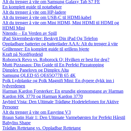
Alt du trenger å vite om Samsung Galaxy Tab S7 FE
En komplett guide til notatbøker
Alt du trenger å vite om HP-ladere
Alt du trenger å vite om USB-C til HDMI-kabel
Alt du trenger å vite om Mini HDMI, Mini HDMI til HDMI og
HDMI Mini
Nitendo – En Verden av Spill
iPad Skjermbeskytter: Beskytt Din iPad Og Telefon
Oppladbare batterier og batterilader AAA: Alt du trenger å vite
Grilltenner: En komplett guide til grillens hjerte
Kraft på Nordfjordeid
Roborock Revo vs. Roborock Q: Hvilken er best for deg?
Mutti Pizzasaus: Din Guide til En Perfekt Pizzatopping
Dimplex Panelovn og Dimplex Alta
Samsung QLED 65 QE65Q77B 65 4K
Polk Lydplanke og Polk Magnifi Mini: En dypere dykk inn i
lydverdenen
Harman Kardon Forsterker: En grundig gjennomgang av Harman
Kardon HK 3770 og Harman Kardon 3770
Jaybird Vista: Den Ultimale Trådløse Hodetelefonen for Aktive
Personer
Alt du trenger å vite om Easyring V3
Braun Satin Hair 1: Den Ultimate Varmebørsten for Perfekt Hårstil
Babyliss Shape
Trådløs Rettetang vs. Oppladbar Rettetang