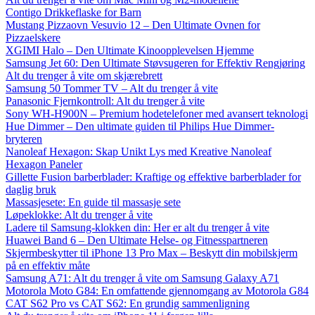
Contigo Drikkeflaske for Barn
Mustang Pizzaovn Vesuvio 12 – Den Ultimate Ovnen for
Pizzaelskere
XGIMI Halo – Den Ultimate Kinoopplevelsen Hjemme
Samsung Jet 60: Den Ultimate Støvsugeren for Effektiv Rengjøring
Alt du trenger å vite om skjærebrett
Samsung 50 Tommer TV – Alt du trenger å vite
Panasonic Fjernkontroll: Alt du trenger å vite
Sony WH-H900N – Premium hodetelefoner med avansert teknologi
Hue Dimmer – Den ultimate guiden til Philips Hue Dimmer-
bryteren
Nanoleaf Hexagon: Skap Unikt Lys med Kreative Nanoleaf
Hexagon Paneler
Gillette Fusion barberblader: Kraftige og effektive barberblader for
daglig bruk
Massasjesete: En guide til massasje sete
Løpeklokke: Alt du trenger å vite
Ladere til Samsung-klokken din: Her er alt du trenger å vite
Huawei Band 6 – Den Ultimate Helse- og Fitnesspartneren
Skjermbeskytter til iPhone 13 Pro Max – Beskytt din mobilskjerm
på en effektiv måte
Samsung A71: Alt du trenger å vite om Samsung Galaxy A71
Motorola Moto G84: En omfattende gjennomgang av Motorola G84
CAT S62 Pro vs CAT S62: En grundig sammenligning