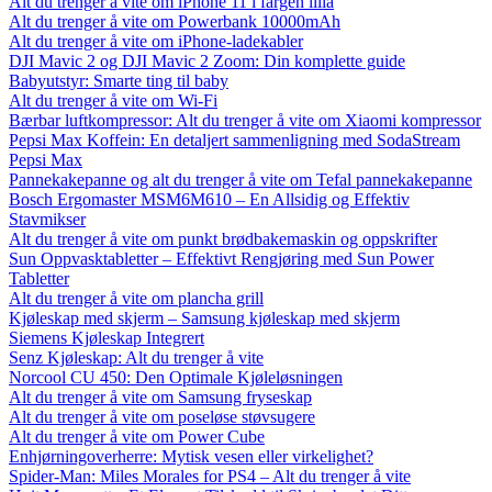
Alt du trenger å vite om iPhone 11 i fargen lilla
Alt du trenger å vite om Powerbank 10000mAh
Alt du trenger å vite om iPhone-ladekabler
DJI Mavic 2 og DJI Mavic 2 Zoom: Din komplette guide
Babyutstyr: Smarte ting til baby
Alt du trenger å vite om Wi-Fi
Bærbar luftkompressor: Alt du trenger å vite om Xiaomi kompressor
Pepsi Max Koffein: En detaljert sammenligning med SodaStream
Pepsi Max
Pannekakepanne og alt du trenger å vite om Tefal pannekakepanne
Bosch Ergomaster MSM6M610 – En Allsidig og Effektiv
Stavmikser
Alt du trenger å vite om punkt brødbakemaskin og oppskrifter
Sun Oppvasktabletter – Effektivt Rengjøring med Sun Power
Tabletter
Alt du trenger å vite om plancha grill
Kjøleskap med skjerm – Samsung kjøleskap med skjerm
Siemens Kjøleskap Integrert
Senz Kjøleskap: Alt du trenger å vite
Norcool CU 450: Den Optimale Kjøleløsningen
Alt du trenger å vite om Samsung fryseskap
Alt du trenger å vite om poseløse støvsugere
Alt du trenger å vite om Power Cube
Enhjørningoverherre: Mytisk vesen eller virkelighet?
Spider-Man: Miles Morales for PS4 – Alt du trenger å vite