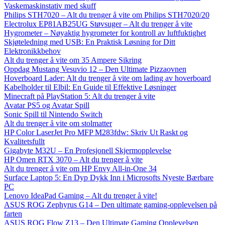
Vaskemaskinstativ med skuff
Philips STH7020 – Alt du trenger å vite om Philips STH7020/20
Electrolux EP81AB25UG Støvsuger – Alt du trenger å vite
Hygrometer – Nøyaktig hygrometer for kontroll av luftfuktighet
Skjøteledning med USB: En Praktisk Løsning for Ditt
Elektronikkbehov
Alt du trenger å vite om 35 Ampere Sikring
Oppdag Mustang Vesuvio 12 – Den Ultimate Pizzaovnen
Hoverboard Lader: Alt du trenger å vite om lading av hoverboard
Kabelholder til Elbil: En Guide til Effektive Løsninger
Minecraft på PlayStation 5: Alt du trenger å vite
Avatar PS5 og Avatar Spill
Sonic Spill til Nintendo Switch
Alt du trenger å vite om stolmatter
HP Color LaserJet Pro MFP M283fdw: Skriv Ut Raskt og
Kvalitetsfullt
Gigabyte M32U – En Profesjonell Skjermopplevelse
HP Omen RTX 3070 – Alt du trenger å vite
Alt du trenger å vite om HP Envy All-in-One 34
Surface Laptop 5: En Dyp Dykk Inn i Microsofts Nyeste Bærbare
PC
Lenovo IdeaPad Gaming – Alt du trenger å vite!
ASUS ROG Zephyrus G14 – Den ultimate gaming-opplevelsen på
farten
ASUS ROG Flow Z13 – Den Ultimate Gaming Opplevelsen