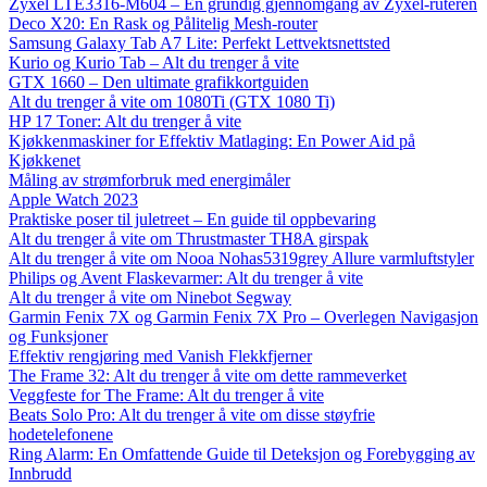
Zyxel LTE3316-M604 – En grundig gjennomgang av Zyxel-ruteren
Deco X20: En Rask og Pålitelig Mesh-router
Samsung Galaxy Tab A7 Lite: Perfekt Lettvektsnettsted
Kurio og Kurio Tab – Alt du trenger å vite
GTX 1660 – Den ultimate grafikkortguiden
Alt du trenger å vite om 1080Ti (GTX 1080 Ti)
HP 17 Toner: Alt du trenger å vite
Kjøkkenmaskiner for Effektiv Matlaging: En Power Aid på
Kjøkkenet
Måling av strømforbruk med energimåler
Apple Watch 2023
Praktiske poser til juletreet – En guide til oppbevaring
Alt du trenger å vite om Thrustmaster TH8A girspak
Alt du trenger å vite om Nooa Nohas5319grey Allure varmluftstyler
Philips og Avent Flaskevarmer: Alt du trenger å vite
Alt du trenger å vite om Ninebot Segway
Garmin Fenix 7X og Garmin Fenix 7X Pro – Overlegen Navigasjon
og Funksjoner
Effektiv rengjøring med Vanish Flekkfjerner
The Frame 32: Alt du trenger å vite om dette rammeverket
Veggfeste for The Frame: Alt du trenger å vite
Beats Solo Pro: Alt du trenger å vite om disse støyfrie
hodetelefonene
Ring Alarm: En Omfattende Guide til Deteksjon og Forebygging av
Innbrudd