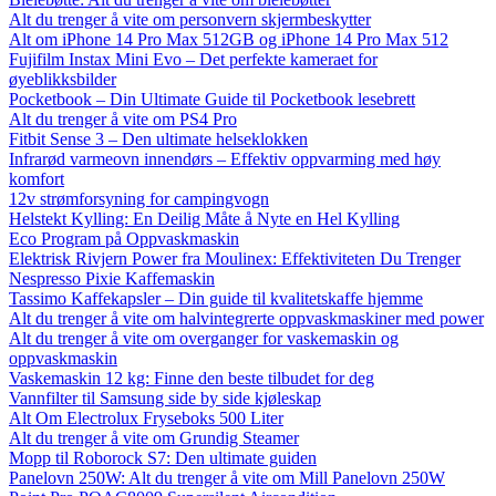
Alt du trenger å vite om personvern skjermbeskytter
Alt om iPhone 14 Pro Max 512GB og iPhone 14 Pro Max 512
Fujifilm Instax Mini Evo – Det perfekte kameraet for
øyeblikksbilder
Pocketbook – Din Ultimate Guide til Pocketbook lesebrett
Alt du trenger å vite om PS4 Pro
Fitbit Sense 3 – Den ultimate helseklokken
Infrarød varmeovn innendørs – Effektiv oppvarming med høy
komfort
12v strømforsyning for campingvogn
Helstekt Kylling: En Deilig Måte å Nyte en Hel Kylling
Eco Program på Oppvaskmaskin
Elektrisk Rivjern Power fra Moulinex: Effektiviteten Du Trenger
Nespresso Pixie Kaffemaskin
Tassimo Kaffekapsler – Din guide til kvalitetskaffe hjemme
Alt du trenger å vite om halvintegrerte oppvaskmaskiner med power
Alt du trenger å vite om overganger for vaskemaskin og
oppvaskmaskin
Vaskemaskin 12 kg: Finne den beste tilbudet for deg
Vannfilter til Samsung side by side kjøleskap
Alt Om Electrolux Fryseboks 500 Liter
Alt du trenger å vite om Grundig Steamer
Mopp til Roborock S7: Den ultimate guiden
Panelovn 250W: Alt du trenger å vite om Mill Panelovn 250W