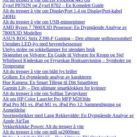
Zyxel P8702N og Zyxel 8702 – En Komplett Guide
Alt du trenger å vite om DisplayPort 1.4 og DisplayPort-kabel
240Hz
Alt du trenger å vite om USB-minnepinner
AMD Ryzen 7 7800X3D Prosessor: En Dyptgående Analyse av
7800X3D Modellen
ASUS ROG Strix Z390-F Gaming – Den ultimate spillmorsomhet!
Utendørs LED-lys med bevegelsessensor
Utelys stolpe og sokkellamper for utendørs bruk
Skjønnhet og Velvære: En Guide til Velvære for Kropp og Sjel
Whirlpool Kjøleskap og Fryseskap Bruksanvisning – Symboler og
Temperatur
Alt du trenger å vite om blått lys briller
Gollum: En dyptgående analyse av karakteren
Hue Kamera: En Smart Tillegg til Ditt Smarthjem
Garmin Lily – Den ultimate smartklokken for kvinner
Alt du trenger å vite om Softlan Tøymykner
Alt om HP Color LaserJet Pro MFP M283fdn
iPad Pro M1 vs. iPad M1 vs. iPad Pro 12: Sammenligning og
Anmeldelse
Sporingsbrikker med Lang Rekkevidde: En Dyptgående Analyse av
Apple AirTag
Vekkerklokke Power: Alt du trenger å vite
Alt du trenger å vite om mill sg2000mec