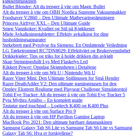
kjøkkenmaskinen
Bullet Blender: Alt du trenger å vite om Magic Bullet
Alt du trenger å vite om OBH Nordica Supreme Vakuumpakker
Foodsaver V2860 – Den Ultimale Matbevaringsløsningen
Princess Airfryer XXL – Den Ultimate Guide
Smeg Vannkoker: Kvalitet og Stil på Kjøkkenet
Miele Avkalkningstabletter: Effektiv avkalking for dine
husholdningsapparater
Stekebrett med Pyrolyse fra Siemens: En Omfattende Veiledning
LG Tørketrommel RC7DN8029: Effektivitet og Brukervennlighet
Drikkekjøler: Tips og triks for å holde drikken din avkjølt
Skap Stemningsfullt Lys Med Flaskelys Led
Kikkert Power: Oppdag Skjønnheten i Detaljene
Alt du trenger å vite om Wii U | Nintendo Wii U
Razer Viper Mini: Den Ultimate Spillmusen for Små Hender
Razer DeathAdder V2: Den ultimate gamingmusen for deg
Opplev Ekstrem Realisme med Playseat Challenge Simulatorstol
Tobii Eye Tracker: Alt du trenger å vite om Tobii Eye Tracker 5
Pyra Mythra Amiibo – En komplett guide
Tastatur med touchpad – Logitech K400 og K400 Plus
Alt du trenger å vite om Surface Pro 9
Alt du trenger å vite om HP Pavilion Gaming Laptop
MacBook Pro 2021: Den ultimate bærbare datamaskinen
Samsung Galaxy Tab S6 Lite vs Samsung Tab S6 Lite vs Samsung
Galaxy Tab S6: Hva er forskjellene?