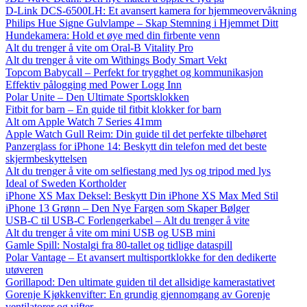
D-Link DCS-6500LH: Et avansert kamera for hjemmeovervåkning
Philips Hue Signe Gulvlampe – Skap Stemning i Hjemmet Ditt
Hundekamera: Hold et øye med din firbente venn
Alt du trenger å vite om Oral-B Vitality Pro
Alt du trenger å vite om Withings Body Smart Vekt
Topcom Babycall – Perfekt for trygghet og kommunikasjon
Effektiv pålogging med Power Logg Inn
Polar Unite – Den Ultimate Sportsklokken
Fitbit for barn – En guide til fitbit klokker for barn
Alt om Apple Watch 7 Series 41mm
Apple Watch Gull Reim: Din guide til det perfekte tilbehøret
Panzerglass for iPhone 14: Beskytt din telefon med det beste
skjermbeskyttelsen
Alt du trenger å vite om selfiestang med lys og tripod med lys
Ideal of Sweden Kortholder
iPhone XS Max Deksel: Beskytt Din iPhone XS Max Med Stil
iPhone 13 Grønn – Den Nye Fargen som Skaper Bølger
USB-C til USB-C Forlengerkabel – Alt du trenger å vite
Alt du trenger å vite om mini USB og USB mini
Gamle Spill: Nostalgi fra 80-tallet og tidlige dataspill
Polar Vantage – Et avansert multisportklokke for den dedikerte
utøveren
Gorillapod: Den ultimate guiden til det allsidige kamerastativet
Gorenje Kjøkkenvifter: En grundig gjennomgang av Gorenje
ventilatorer og vifter