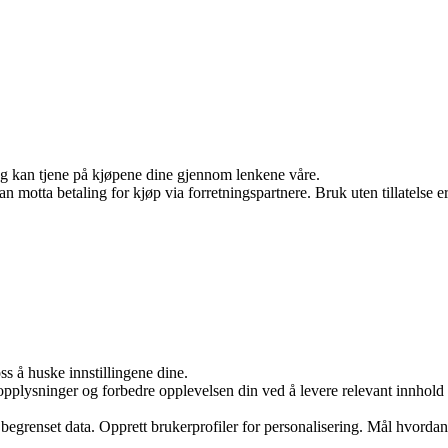
 og kan tjene på kjøpene dine gjennom lenkene våre.
otta betaling for kjøp via forretningspartnere. Bruk uten tillatelse er i
s å huske innstillingene dine.
nopplysninger og forbedre opplevelsen din ved å levere relevant innho
begrenset data. Opprett brukerprofiler for personalisering. Mål hvordan 