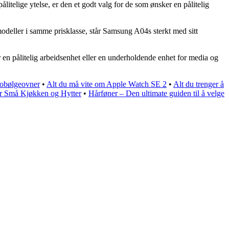
telige ytelse, er den et godt valg for de som ønsker en pålitelig
deller i samme prisklasse, står Samsung A04s sterkt med sitt
 en pålitelig arbeidsenhet eller en underholdende enhet for media og
krobølgeovner
•
Alt du må vite om Apple Watch SE 2
•
Alt du trenger å
r Små Kjøkken og Hytter
•
Hårføner – Den ultimate guiden til å velge