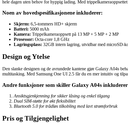
hele dagen uten behov for hyppig lading. Med trippelkameraoppsettet p
Noen av hovedspesifikasjonene inkluderer:
Skjerm:
6,5-tommers HD+ skjerm
Batteri:
5000 mAh
Kamera:
Trippelkameraoppsett på 13 MP + 5 MP + 2 MP
Prosessor:
Octa-core 1,8 GHz
Lagringsplass:
32GB intern lagring, utvidbar med microSD-kor
Design og Ytelse
Den slanke designen og de avrundede kantene gjør Galaxy A04s behage
multitasking. Med Samsung One UI 2.5 får du en mer intuitiv og tilpa
Andre funksjoner som skiller Galaxy A04s inkluderer
Ansiktsgjenkjenning for sikker låsing og enkel tilgang
Dual SIM-støtte for økt fleksibilitet
Bluetooth 5.0 for trådløs tilkobling med lavt strømforbruk
Pris og Tilgjengelighet