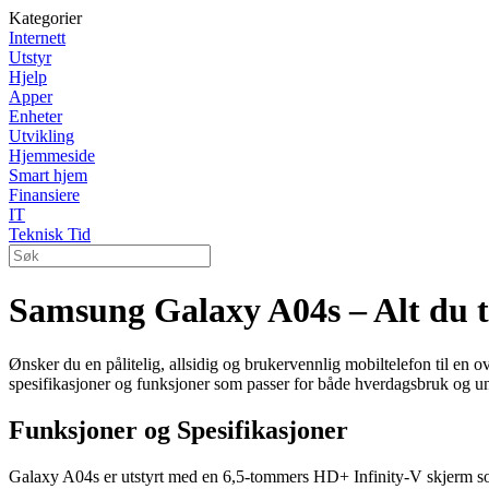
Kategorier
Internett
Utstyr
Hjelp
Apper
Enheter
Utvikling
Hjemmeside
Smart hjem
Finansiere
IT
Teknisk Tid
Samsung Galaxy A04s – Alt du tr
Ønsker du en pålitelig, allsidig og brukervennlig mobiltelefon til 
spesifikasjoner og funksjoner som passer for både hverdagsbruk og u
Funksjoner og Spesifikasjoner
Galaxy A04s er utstyrt med en 6,5-tommers HD+ Infinity-V skjerm som 