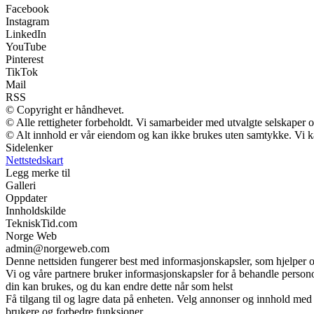
Facebook
Instagram
LinkedIn
YouTube
Pinterest
TikTok
Mail
RSS
© Copyright er håndhevet.
© Alle rettigheter forbeholdt. Vi samarbeider med utvalgte selskaper
© Alt innhold er vår eiendom og kan ikke brukes uten samtykke. Vi kan m
Sidelenker
Nettstedskart
Legg merke til
Galleri
Oppdater
Innholdskilde
TekniskTid.com
Norge Web
admin@norgeweb.com
Denne nettsiden fungerer best med informasjonskapsler, som hjelper os
Vi og våre partnere bruker informasjonskapsler for å behandle perso
din kan brukes, og du kan endre dette når som helst
Få tilgang til og lagre data på enheten. Velg annonser og innhold med 
brukere og forbedre funksjoner