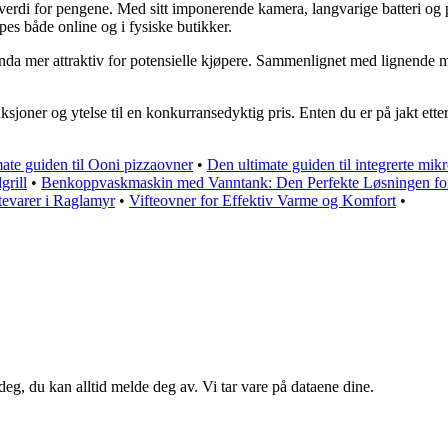
di for pengene. Med sitt imponerende kamera, langvarige batteri og påli
øpes både online og i fysiske butikker.
a mer attraktiv for potensielle kjøpere. Sammenlignet med lignende mo
ner og ytelse til en konkurransedyktig pris. Enten du er på jakt etter
ate guiden til Ooni pizzaovner
•
Den ultimate guiden til integrerte mi
grill
•
Benkoppvaskmaskin med Vanntank: Den Perfekte Løsningen fo
evarer i Raglamyr
•
Vifteovner for Effektiv Varme og Komfort
•
eg, du kan alltid melde deg av. Vi tar vare på dataene dine.