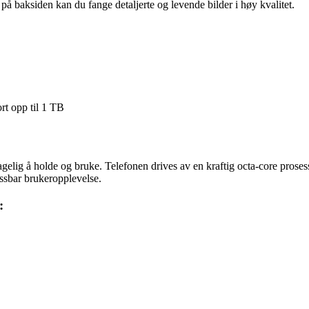
å baksiden kan du fange detaljerte og levende bilder i høy kvalitet.
t opp til 1 TB
lig å holde og bruke. Telefonen drives av en kraftig octa-core prosess
ssbar brukeropplevelse.
: