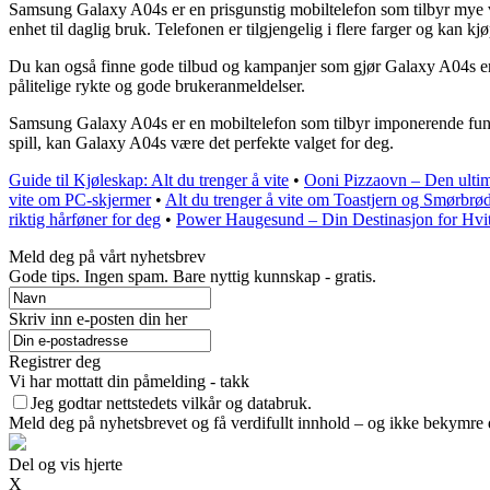
Samsung Galaxy A04s er en prisgunstig mobiltelefon som tilbyr mye ver
enhet til daglig bruk. Telefonen er tilgjengelig i flere farger og kan kj
Du kan også finne gode tilbud og kampanjer som gjør Galaxy A04s end
pålitelige rykte og gode brukeranmeldelser.
Samsung Galaxy A04s er en mobiltelefon som tilbyr imponerende funksjo
spill, kan Galaxy A04s være det perfekte valget for deg.
Guide til Kjøleskap: Alt du trenger å vite
•
Ooni Pizzaovn – Den ultim
vite om PC-skjermer
•
Alt du trenger å vite om Toastjern og Smørbrød
riktig hårføner for deg
•
Power Haugesund – Din Destinasjon for Hvit
Meld deg på vårt nyhetsbrev
Gode ​​tips. Ingen spam. Bare nyttig kunnskap - gratis.
Skriv inn e-posten din her
Registrer deg
Vi har mottatt din påmelding - takk
Jeg godtar nettstedets vilkår og databruk.
Meld deg på nyhetsbrevet og få verdifullt innhold – og ikke bekymre d
Del og vis hjerte
X